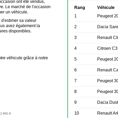
occasion ont été vendus,
ve. Le marché de l'occasion
Rang
Véhicule
mer un véhicule.
1
Peugeot 20
t d'estimer sa valeur
ous avez également la
2
Dacia San
aires disponibles.
3
Renault Cl
4
Citroen C3 
otre véhicule grâce à notre
5
Peugeot 20
6
Renault Cap
7
Peugeot 308
8
Peugeot 30
9
Dacia Dust
10
Renault Ar