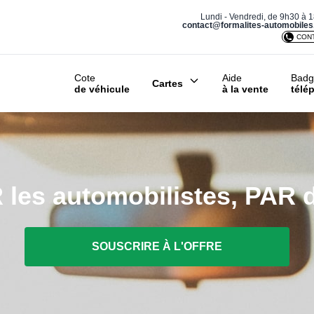
Lundi - Vendredi, de 9h30 à 
contact@formalites-automobile
CON
Cote
Aide
Badg
Cartes
de véhicule
à la vente
télé
les automobilistes, PAR d
SOUSCRIRE À L'OFFRE