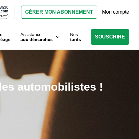
18h30
s.com
GÉRER MON ABONNEMENT
Mon compte
TACT
e
Assistance
Nos
SOUSCRIRE
péage
aux démarches
tarifs
es automobilistes !