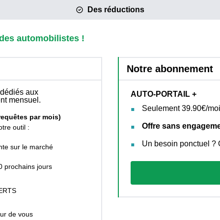
Des réductions
des automobilistes !
Notre abonnement
 dédiés aux
AUTO-PORTAIL +
ent mensuel.
Seulement 39.90€/mois
 requêtes par mois)
Offre sans engagem
tre outil :
Un besoin ponctuel ? O
nte sur le marché
0 prochains jours
FERTS
our de vous