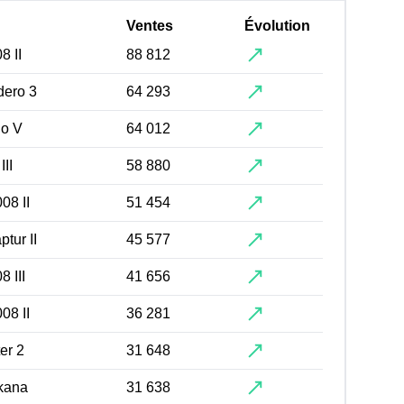
Ventes
Évolution
8 II
88 812
dero 3
64 293
io V
64 012
III
58 880
08 II
51 454
tur II
45 577
 III
41 656
08 II
36 281
er 2
31 648
kana
31 638